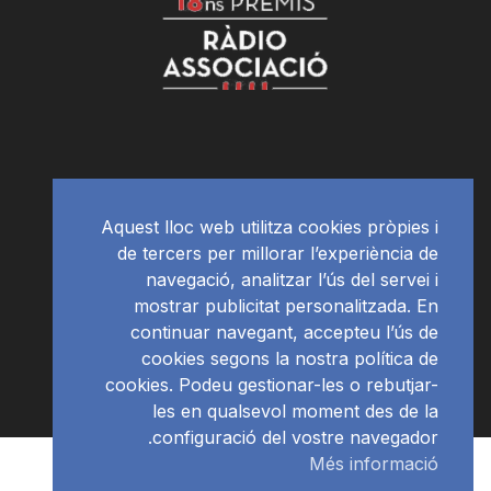
Aquest lloc web utilitza cookies pròpies i
de tercers per millorar l’experiència de
navegació, analitzar l’ús del servei i
mostrar publicitat personalitzada. En
continuar navegant, accepteu l’ús de
cookies segons la nostra política de
cookies. Podeu gestionar-les o rebutjar-
les en qualsevol moment des de la
configuració del vostre navegador.
Més informació
Subscriu-te al newsletter
RàdioNews