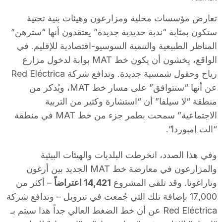
T
تعارض مؤسسات محلية ومزارعون وهيئات بنية تحتية
ستكون بمثابة “ندبة حديدية جديدة” يعتقدون أنها “سترهن”
a
المناظر الطبيعية والتنمية السوسيو-اقتصادية للإقليم. في
الواقع، يخشون أن يكون خط MAT بوابة لدخول مزارع
رياح وحقول شمسية جديدة. وتدافع شركة Red Eléctrica
r
عن أنها “ستتوافق” على مسار خط MAT، ويُذكر من
منطقة “لا سيلفا” أن “استشارة وكثير من التربية
r
الاجتماعية” سمحت بطمر جزء من خط MAT في منطقة
“الت إمبوردا”.
a
وفي هذا الصدد، انخرطت البلديات والهيئات البيئية
والمزارعون في معارضة خط MAT الجديد بين أرغون
g
وتاراغونا. وقد تلقى المشروع
14,421 اعتراضاً
– أكثر من
17,000 بإضافة تلك التي جُمعت في تيرويل – وتدافع شركة
o
Red Eléctrica عن أن خط الضغط العالي جداً هذا سيتم بـ