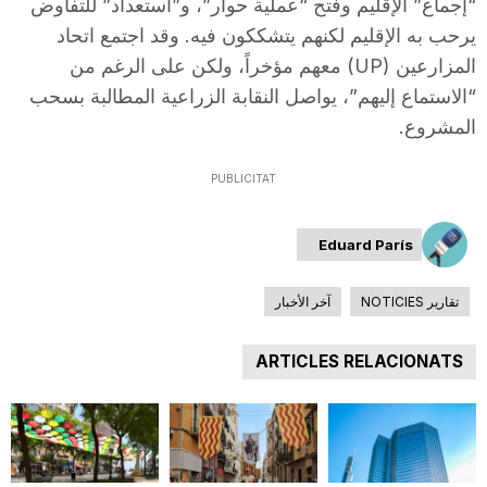
“إجماع” الإقليم وفتح “عملية حوار”، و”استعداد” للتفاوض
n
يرحب به الإقليم لكنهم يتشككون فيه. وقد اجتمع اتحاد
المزارعين (UP) معهم مؤخراً، ولكن على الرغم من
a
“الاستماع إليهم”، يواصل النقابة الزراعية المطالبة بسحب
المشروع.
PUBLICITAT
Eduard París
تقارير NOTICIES
آخر الأخبار
ARTICLES RELACIONATS