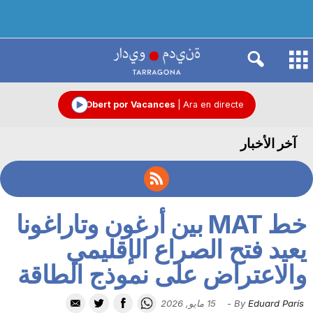
R
à
Obert por Vacances
|
Ara en directe
آخر الأخبار
d
i
خط MAT بين أرغون وتاراغونا
o
يعيد فتح الصراع الإقليمي
والاعتراض على نموذج الطاقة
C
Eduard París
By
-
15 مايو, 2026