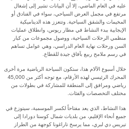
عليه في العام الماضي، إلا أن البيانات تشير إلى إشغال
T
مرتفع في مجمل العرض السياحي، سواء في الفنادق أو
المخيمات والشقق السياحية. وتتعزز هذه الديناميكية
a
الإيجابية ببدء النشاط في مطار ريوس، وانطلاق عمليات
منظمي الرحلات السياحية، ووصول مجموعات من كبار
r
السن ورحلات نهاية العام الدراسي، وهي عوامل تساهم
في رسم ملامح ربيع بآفاق جيدة للقطاع.
r
خلال أسبوع الآلام هذا، ستكون السياحة الرياضية مرة أخرى
المحرك الرئيسي لهذه الأرقام، مع توجه أكثر من 45,000
a
رياضي ومرافق إلى المنطقة للمشاركة في بطولات من
مختلف التخصصات والفئات.
g
هذا النشاط، الذي يعد مفتاحاً لكسر الموسمية، سيتوزع في
جميع أنحاء الإقليم، من بلديات شمال كوستا دورادا إلى
o
تيريس دي لبري، مما يرسخ تاراغونا كوجهة من الطراز