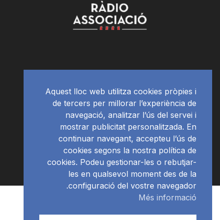
Aquest lloc web utilitza cookies pròpies i
de tercers per millorar l’experiència de
navegació, analitzar l’ús del servei i
mostrar publicitat personalitzada. En
continuar navegant, accepteu l’ús de
cookies segons la nostra política de
cookies. Podeu gestionar-les o rebutjar-
les en qualsevol moment des de la
configuració del vostre navegador.
Més informació
Subscriu-te al newsletter
RàdioNews
© Ràdio Ciutat de Tarragona