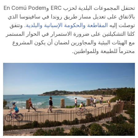
i
تحتفل المجموعات البلدية لحزب ERC وEn Comú Podem
بالاتفاق على تعديل مسار طريق روندا في سافينوسا الذي
توصلت إليه
المقاطعة والحكومة الإسبانية والبلدية.
وتتفق
u
كلتا التشكيلتين على ضرورة الاستمرار في الحوار المستمر
مع الهيئات البيئية والمجاورين لضمان أن يكون المشروع
t
محترماً للطبيعة وللمواطنين.
a
t
d
e