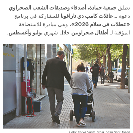
i
تطلق
جمعية حمادة، أصدقاء وصديقات الشعب الصحراوي
دعوة لـ
عائلات كامب دي تاراغونا
للمشاركة في برنامج
«عطلات في سلام 2026»
، وهي مبادرة للاستضافة
u
المؤقتة لـ
أطفال صحراويين
خلال شهري
يوليو وأغسطس
.
t
a
t
d
e
Foto: Xarxa Santa Tecla, casa Sant Josep