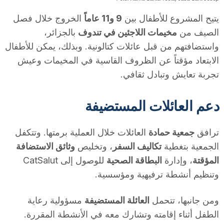
T
يتيح المشروع للأطفال بين
9 و11 عاماً
الخروج خلال فصل
الصيف من
مخيمات اللاجئين في تندوف
بالجزائر،
a
واستضافتهم من قبل عائلات كتالونية. وبذلك، يمكن للأطفال
الابتعاد مؤقتاً عن الظروف القاسية في المخيمات وعيش
تجربة تعايش وتبادل ثقافي.
r
دعم العائلات المستضيفة
r
ترافق
جمعية حمادة
العائلات خلال العملية برمتها. وتتكفل
a
الجمعية بتغطية
تكاليف السفر
، وتخليص
وثائق الاستضافة
المؤقتة
، وإدارة
البطاقة الصحية
للوصول إلى CatSalut
g
وتنظيم أنشطة ترفيهية ومؤسسية.
ومن جانبها، تتحمل
العائلة المستضيفة
مسؤولية رعاية
o
الطفل أثناء إقامته وتشارك معه في الأنشطة المقررة.