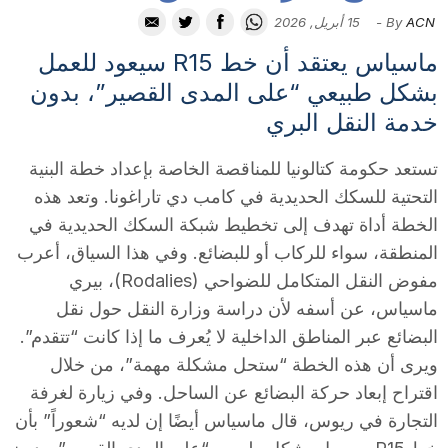
i
ACN
By
-
15 أبريل, 2026
ماسياس يعتقد أن خط R15 سيعود للعمل
u
بشكل طبيعي “على المدى القصير”، بدون
خدمة النقل البري
t
تستعد حكومة كتالونيا للمناقصة الخاصة بإعداد خطة البنية
التحتية للسكك الحديدية في كامب دي تاراغونا. وتعد هذه
a
الخطة أداة تهدف إلى تخطيط شبكة السكك الحديدية في
المنطقة، سواء للركاب أو للبضائع. وفي هذا السياق، أعرب
t
مفوض النقل المتكامل للضواحي (Rodalies)، بيري
ماسياس، عن أسفه لأن دراسة وزارة النقل حول نقل
البضائع عبر المناطق الداخلية لا يُعرف ما إذا كانت “تتقدم”.
d
ويرى أن هذه الخطة “ستحل مشكلة مهمة”، من خلال
اقتراح إبعاد حركة البضائع عن الساحل. وفي زيارة لغرفة
e
التجارة في ريوس، قال ماسياس أيضًا إن لديه “شعوراً” بأن