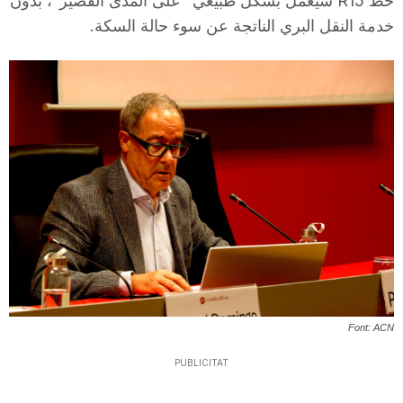
خط R15 سيعمل بشكل طبيعي “على المدى القصير”، بدون
T
خدمة النقل البري الناتجة عن سوء حالة السكة.
a
r
r
a
g
Font: ACN
o
PUBLICITAT