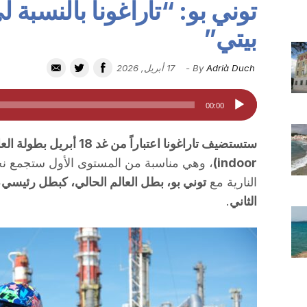
توني بو: “تاراغونا بالنسبة
بيتي”
Adrià Duch
By
-
17 أبريل, 2026
مشغل
00:00
الصوت
indoor)
، وهي مناسبة من المستوى الأول ستجمع نخب
النارية مع
توني بو، بطل العالم الحالي، كبطل رئيسي
،
الثاني
.