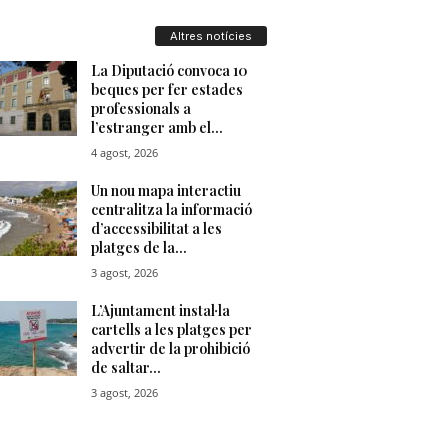
u
Altres notícies
t
a
t
d
e
T