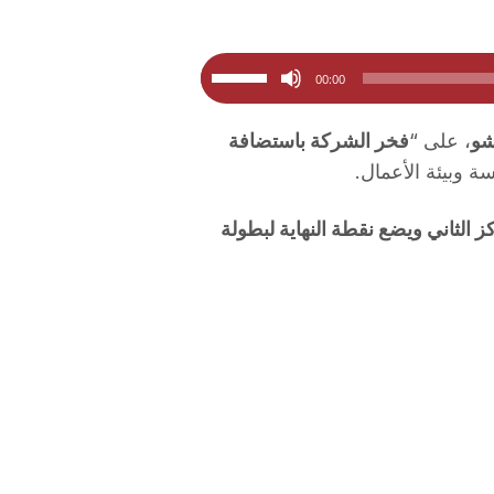
استخدم
00:00
مفاتيح
الأسهم
شو
، على “
فخر الشركة باستضافة
أعلى/
سة وبيئة الأعمال.
أسفل
لزيادة
الثاني ويضع نقطة النهاية لبطولة
أو
خفض
مستوى
الصوت.