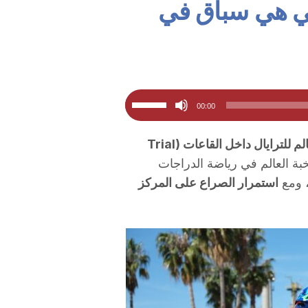
 لي هي سباق في
استخدم
00:00
مفاتيح
الأسهم
ستستضيف تاراغونا اعتباراً من غد 18 أبريل بطولة العالم للترايال داخل القاعات (Trial
أعلى/
ة العالم في رياضة الدراجات
أسفل
 ومع
استمرار الصراع على المركز
لزيادة
أو
خفض
مستوى
الصوت.