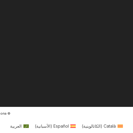
© Ràdio Ciutat de Tarragona
Català
(
الكاتالوينية
)
Español
(
الأسبانية
)
العربية