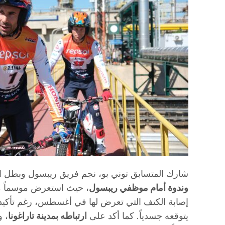
شارك المتسابق توني بو، نجم فريق ريبسول وبطل ال
وندوة أمام موظفي ريبسول
، حيث استعرض موسماً متط
إصابة الكتف التي تعرض لها في أغسطس، رغم تأكيده
يتوقعه جسدياً. كما أكد على
ارتباطه بمدينة تاراغونا
، و