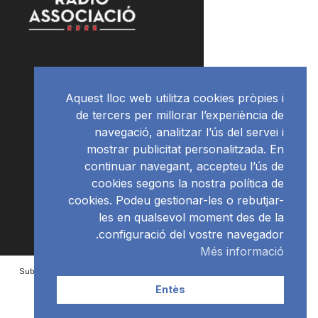
Aquest lloc web utilitza cookies pròpies i
de tercers per millorar l’experiència de
navegació, analitzar l’ús del servei i
mostrar publicitat personalitzada. En
continuar navegant, accepteu l’ús de
cookies segons la nostra política de
cookies. Podeu gestionar-les o rebutjar-
les en qualsevol moment des de la
configuració del vostre navegador.
Més informació
Subscriu-te al newsletter
RàdioNews
Entès