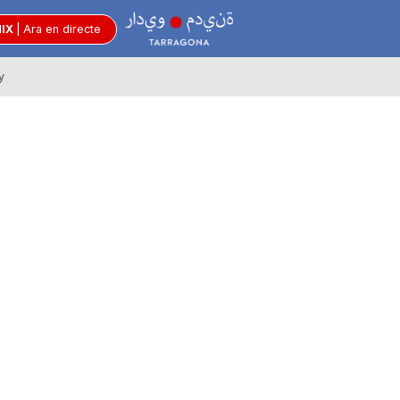
R
MIX
|
Ara en directe
y
à
d
i
o
C
i