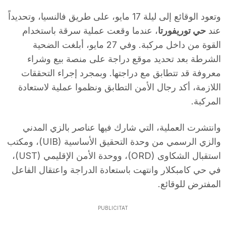
T
وتعود الوقائع إلى ليلة 17 مايو، على طريق فالنسيا، وتحديداً
عند
حي توريفورتا
، عندما وقعت عملية سرقة باستخدام
a
القوة من داخل مركبة. وفي 27 مايو، أبلغت الضحية
الشرطة بعد تحديد موقع دراجة على منصة بيع وشراء
معروفة قد تتطابق مع دراجتها. وبمجرد إجراء التحققات
r
اللازمة، أكد رجال الأمن التطابق ونظموا عملية لاستعادة
المركبة.
r
وانتشرت العملية، التي شارك فيها عناصر بالزي المدني
a
والزي الرسمي من وحدة التحقيق الأساسية (UIB)، ومكتب
استقبال الشكاوى (ORD)، ووحدة الأمن الإقليمي (UST)،
في حي كامبكلار وانتهت باستعادة الدراجة واعتقال الفاعل
g
المفترض للوقائع.
o
PUBLICITAT