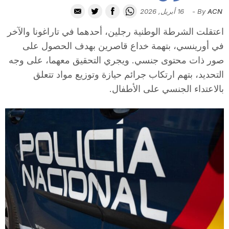
i
ACN
By
-
16 أبريل, 2026
اعتقلت الشرطة الوطنية رجلين، أحدهما في تاراغونا والآخر
u
في أورينسي، بتهمة خداع قاصرين بهدف الحصول على
صور ذات محتوى جنسي. ويجري التحقيق معهما، على وجه
التحديد، بتهم ارتكاب جرائم حيازة وتوزيع مواد تتعلق
t
بالاعتداء الجنسي على الأطفال.
a
t
d
e