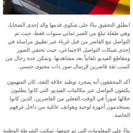
T
انطلق التحقيق بناءً على شكوى قدمها والد إحدى الضحايا،
a
وهي طفلة تبلغ من العمر ثماني سنوات فقط. حيث تم
التواصل مع القاصر من قبل غرباء عبر تطبيق مراسلة في
r
إحدى شبكات التواصل الاجتماعي، حيث تختفي الصور
ومقاطع الفيديو تلقائياً بعد مشاهدتها. وتمكن عدة رجال من
r
كسب ثقة قاصرين لإرسال صور ذات محتوى جنسي.
أكد المحققون أنه بمجرد توطيد علاقة الثقة، كان المتهمون
a
يكثفون التواصل عبر مكالمات الفيديو، التي كانوا يطلبون
خلالها صوراً في الوقت الفعلي من القاصرين، الذين كانوا
g
يستخدمون أجهزة لوحية وهواتف عائلية من داخل غرفهم
الخاصة.
o
بناءً على المعلومات التي تم جمعها، تمكنت الشرطة الوطنية