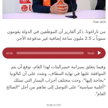
T
a
Foto: ACN
من تاراغونا، ذكر ألفاريز أن الموظفين في الدولة يقومون
r
سنوياً بـ 2.5 مليون ساعة إضافية غير مدفوعة الأجر.
مشغل
r
00:00
00:00
الصوت
وفيما يتعلق بميزانية خينيراليتات لهذا العام، توقع أن يتم
a
الموافقة عليها في نهاية المطاف، وشدد على أن كتالونيا
“بحاجة إليها”، وحث مختلف أحزاب اليسار التي تمتلك
g
“أغلبية سياسية” على التوصل إلى تفاهم من أجل “الصالح
العام”.
o
PUBLICITAT