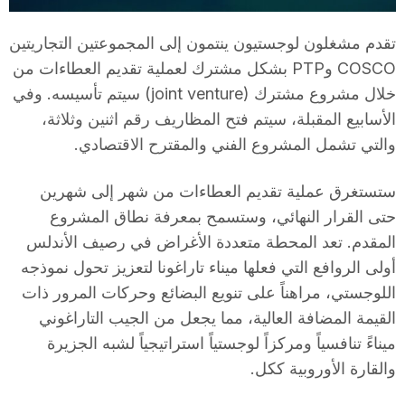
T
تقدم مشغلون لوجستيون ينتمون إلى المجموعتين التجاريتين
COSCO وPTP بشكل مشترك لعملية تقديم العطاءات من
a
خلال مشروع مشترك (joint venture) سيتم تأسيسه. وفي
الأسابيع المقبلة، سيتم فتح المظاريف رقم اثنين وثلاثة،
r
والتي تشمل المشروع الفني والمقترح الاقتصادي.
ستستغرق عملية تقديم العطاءات من شهر إلى شهرين
r
حتى القرار النهائي، وستسمح بمعرفة نطاق المشروع
المقدم. تعد المحطة متعددة الأغراض في رصيف الأندلس
a
أولى الروافع التي فعلها ميناء تاراغونا لتعزيز تحول نموذجه
اللوجستي، مراهناً على تنويع البضائع وحركات المرور ذات
g
القيمة المضافة العالية، مما يجعل من الجيب التاراغوني
ميناءً تنافسياً ومركزاً لوجستياً استراتيجياً لشبه الجزيرة
o
والقارة الأوروبية ككل.