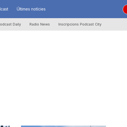
cast
Últimes notícies
odcast Daily
Radio News
Inscripcions Podcast City