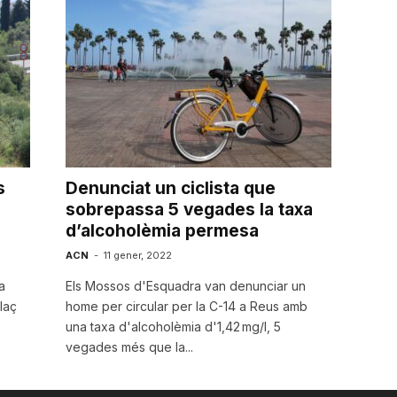
s
Denunciat un ciclista que
sobrepassa 5 vegades la taxa
d’alcoholèmia permesa
ACN
-
11 gener, 2022
a
Els Mossos d'Esquadra van denunciar un
laç
home per circular per la C-14 a Reus amb
una taxa d'alcoholèmia d'1,42 mg/l, 5
vegades més que la...