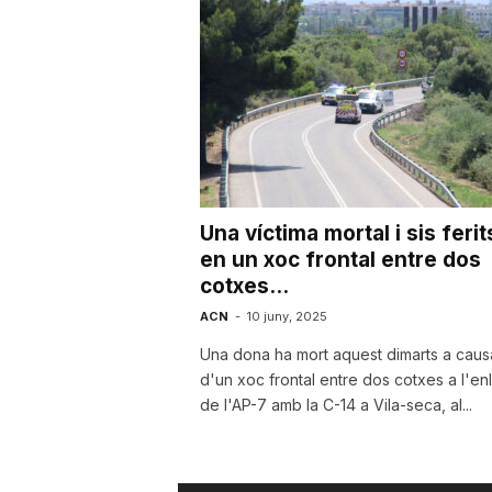
u
t
a
Una víctima mortal i sis ferit
t
en un xoc frontal entre dos
cotxes...
d
ACN
-
10 juny, 2025
Una dona ha mort aquest dimarts a caus
d'un xoc frontal entre dos cotxes a l'enl
e
de l'AP-7 amb la C-14 a Vila-seca, al...
T