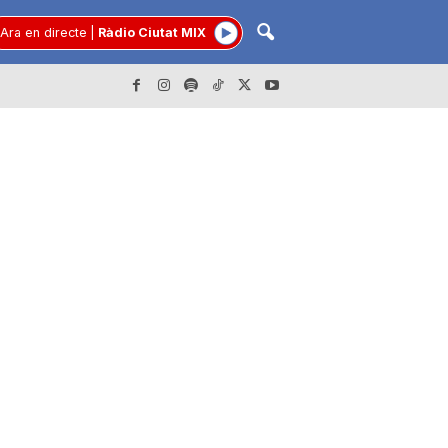
Ara en directe
|
Ràdio Ciutat MIX