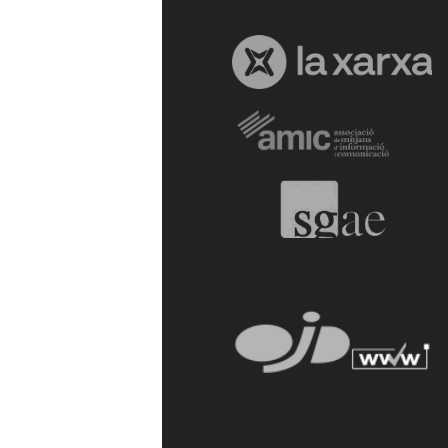
a
r
r
a
g
o
n