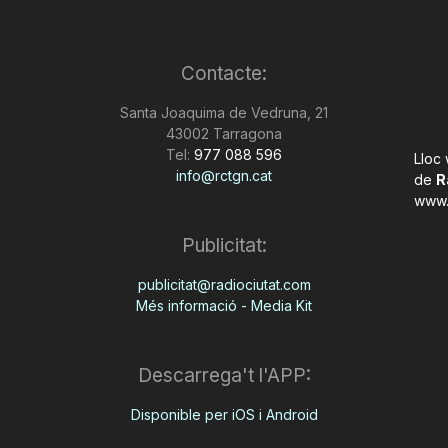
Contacte:
Santa Joaquima de Vedruna, 21
43002 Tarragona
Tel:
977 088 596
Lloc
info@rctgn.cat
de
R
www.
Publicitat:
publicitat@radiociutat.com
Més informació - Media Kit
Descarrega't l'APP:
Disponible per iOS i Android