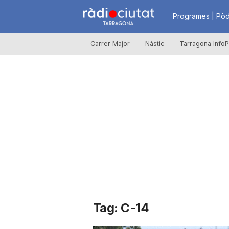
R
Programes | Pòd
Carrer Major
Nàstic
Tarragona InfoP
à
d
i
o
C
Tag: C-14
i