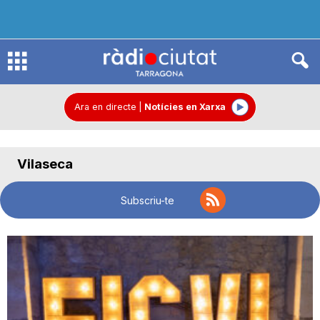
R
à
Ara en directe
|
Notícies en Xarxa
d
Vilaseca
i
Subscriu-te
o
C