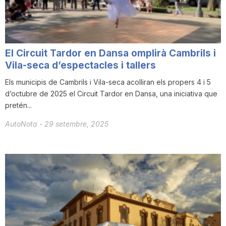
T
a
El Circuit Tardor en Dansa omplirà Cambrils i
Vila-seca d’espectacles i tallers
r
Els municipis de Cambrils i Vila-seca acolliran els propers 4 i 5
d’octubre de 2025 el Circuit Tardor en Dansa, una iniciativa que
pretén...
r
AutoNota
-
29 setembre, 2025
a
g
o