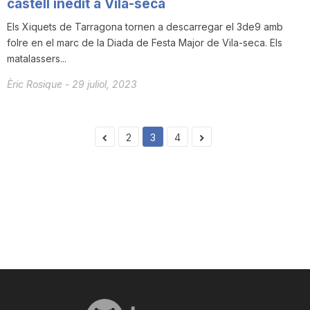
castell inèdit a Vila-seca
Els Xiquets de Tarragona tornen a descarregar el 3de9 amb
folre en el marc de la Diada de Festa Major de Vila-seca. Els
matalassers...
Èric Rosique
-
29 juliol, 2023
2
3
4