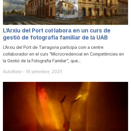
n
a
L’Arxiu del Port col·labora en un curs de
gestió de fotografia familiar de la UAB
L’Arxiu del Port de Tarragona participa com a centre
col·laborador en el curs “Microcredencial en Competències en
la Gestió de la Fotografia Familiar”, que...
AutoNota
-
16 setembre, 2025