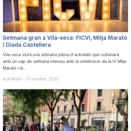
i
u
Setmana gran a Vila-seca: FICVI, Mitja Marató
t
i Diada Castellera
Vila-seca viurà una setmana plena d'activitats que culminarà
amb un cap de setmana intensiu amb la celebració de la IV Mitja
a
Marató i la...
AutoNota
-
13 octubre, 2025
t
d
e