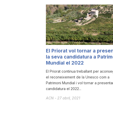
u
t
a
El Priorat vol tornar a prese
la seva candidatura a Patrim
t
Mundial el 2022
El Priorat continua treballant per aconse
d
el reconeixement de la Unesco com a
Patrimoni Mundial i vol tornar a presentar
e
candidatura el 2022...
ACN
-
27 abril, 2021
T