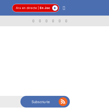
Ara en directe
|
En Joc
Subscriu-te