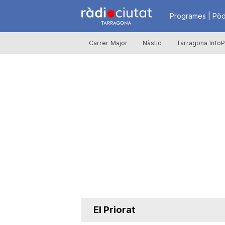
R
Programes | Pòd
Carrer Major
Nàstic
Tarragona InfoP
à
d
i
o
C
El Priorat
i