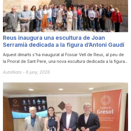
i
u
Reus inaugura una escultura de Joan
t
Serramià dedicada a la figura d’Antoni Gaudí
Aquest dimarts s'ha inaugurat al Fossar Vell de Reus, al peu de
la Prioral de Sant Pere, una nova escultura dedicada a la figura...
a
AutoNota
-
9 juny, 2026
t
d
e