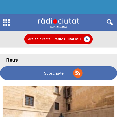
R
à
Ara en directe
|
Ràdio Ciutat MIX
d
Reus
i
Subscriu-te
o
C