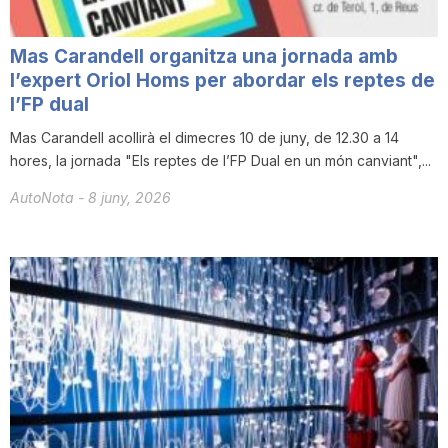
Mas Carandell organitza una jornada amb
l’expert Oriol Homs per abordar els reptes de
l’FP dual
Mas Carandell acollirà el dimecres 10 de juny, de 12.30 a 14
hores, la jornada "Els reptes de l’FP Dual en un món canviant",...
AutoNota
-
8 juny, 2026