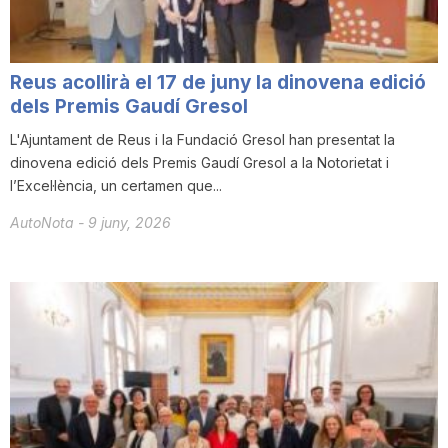
T
Reus acollirà el 17 de juny la dinovena edició
a
dels Premis Gaudí Gresol
L'Ajuntament de Reus i la Fundació Gresol han presentat la
r
dinovena edició dels Premis Gaudí Gresol a la Notorietat i
l’Excel·lència, un certamen que...
r
AutoNota
-
9 juny, 2026
a
g
o