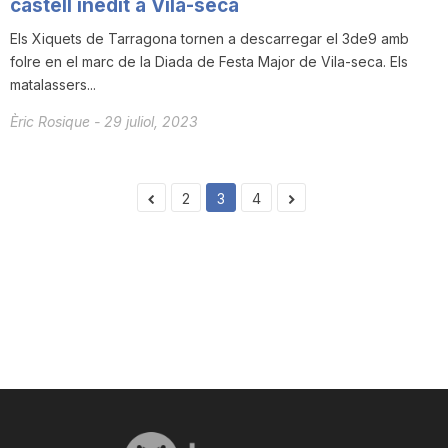
castell inèdit a Vila-seca
Els Xiquets de Tarragona tornen a descarregar el 3de9 amb
folre en el marc de la Diada de Festa Major de Vila-seca. Els
matalassers...
Èric Rosique
-
29 juliol, 2023
2
3
4