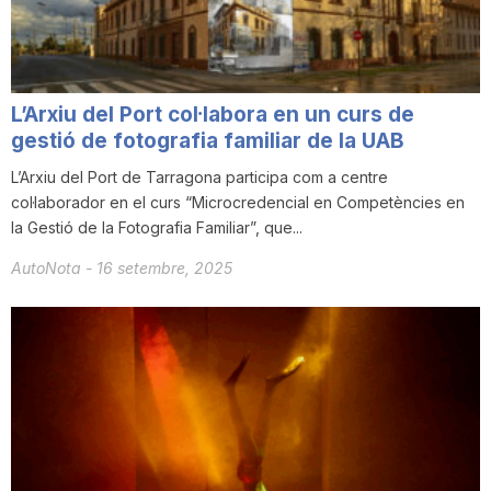
n
a
L’Arxiu del Port col·labora en un curs de
gestió de fotografia familiar de la UAB
L’Arxiu del Port de Tarragona participa com a centre
col·laborador en el curs “Microcredencial en Competències en
la Gestió de la Fotografia Familiar”, que...
AutoNota
-
16 setembre, 2025