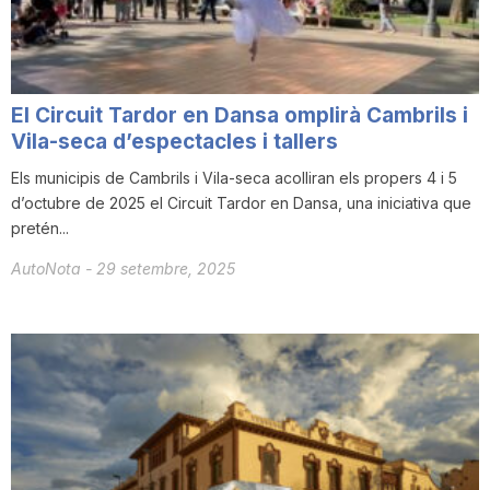
T
a
El Circuit Tardor en Dansa omplirà Cambrils i
Vila-seca d’espectacles i tallers
r
Els municipis de Cambrils i Vila-seca acolliran els propers 4 i 5
d’octubre de 2025 el Circuit Tardor en Dansa, una iniciativa que
pretén...
r
AutoNota
-
29 setembre, 2025
a
g
o