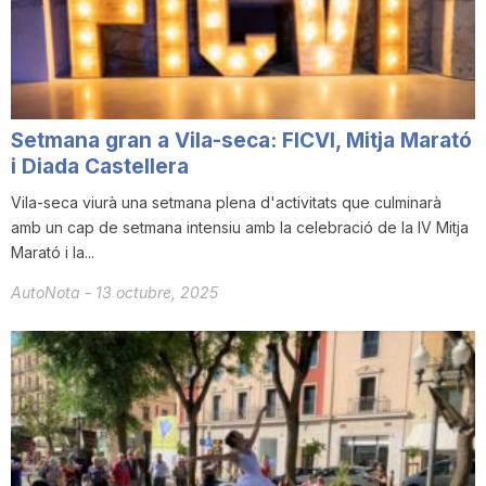
i
u
Setmana gran a Vila-seca: FICVI, Mitja Marató
t
i Diada Castellera
Vila-seca viurà una setmana plena d'activitats que culminarà
amb un cap de setmana intensiu amb la celebració de la IV Mitja
a
Marató i la...
AutoNota
-
13 octubre, 2025
t
d
e