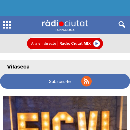
R
à
Ara en directe
|
Ràdio Ciutat MIX
d
Vilaseca
i
Subscriu-te
o
C