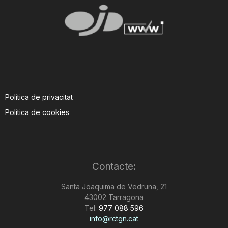
T
a
r
Política de privacitat
r
Política de cookies
a
Contacte:
g
Santa Joaquima de Vedruna, 21
43002 Tarragona
o
Tel:
977 088 596
info@rctgn.cat