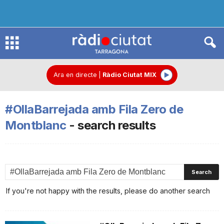
R
à
Ara en directe
|
Ràdio Ciutat MIX
#OllaBarrejada amb Fila Zero de
d
Montblanc
-
search results
i
o
If you're not happy with the results, please do another search
C