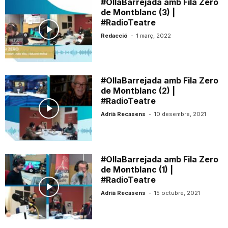
#OllaBarrejada amb Fila Zero
i
de Montblanc (3) |
#RadioTeatre
Redacció
-
1 març, 2022
u
t
#OllaBarrejada amb Fila Zero
de Montblanc (2) |
#RadioTeatre
a
Adrià Recasens
-
10 desembre, 2021
t
#OllaBarrejada amb Fila Zero
de Montblanc (1) |
d
#RadioTeatre
Adrià Recasens
-
15 octubre, 2021
e